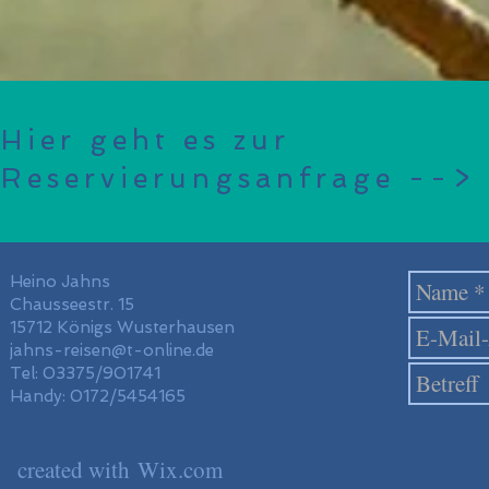
Hier geht es zur
Reservierungsanfrage -->
Heino Jahns
Chausseestr. 15
15712 Königs Wusterhausen
jahns-reisen@t-online.de
Tel: 03375/901741
Handy: 0172/5454165
created with
Wix.com