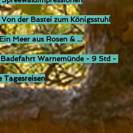
on der Bastei zum Königsstuhl
in Meer aus Rosen & ...
Badefahrt Warnemünde - 9 Std -
ere Tagesreisen